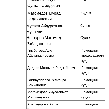
Султангамидович
Судья
Магомедов Мурад
Гаджиявович
Судья
Мусаев Абдурахман
Мусаевич
Нестуров Магомед
Судья
Рабаданович
Гимбатова Асият
Помощник
Абдулнасировна
председателя
суда
Дадаев Магомед Раджабович
Помощник
судьи
Габибуллаева Земфира
Помощник
Алихановна
судьи
Магомедова Умусалимат
Помощник
Магомедовна
судьи
Асельдарова Айшат
Помощник