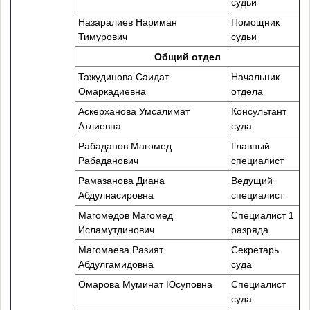
судьи
Назаралиев Нариман
Помощник
Тимурович
судьи
Общий отдел
Тажудинова Саидат
Начальник
Омаркадиевна
отдела
Аскерханова Умсалимат
Консультант
Атлиевна
суда
Рабаданов Магомед
Главный
Рабаданович
специалист
Рамазанова Диана
Ведущий
Абдулнасировна
специалист
Магомедов Магомед
Специалист 1
Исламутдинович
разряда
Магомаева Разият
Секретарь
Абдулгамидовна
суда
Омарова Муминат Юсуповна
Специалист
суда