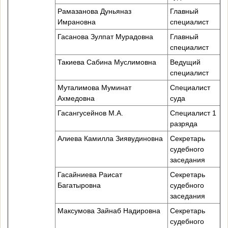
Рамазанова Дуньяназ
Главный
Имрановна
специалист
Гасанова Зулпат Мурадовна
Главный
специалист
Такиева Сабина Муслимовна
Ведущий
специалист
Муталимова Муминат
Специалист
Ахмедовна
суда
Гасангусейнов М.А.
Специалист 1
разряда
Алиева Камилла Зиявудиновна
Секретарь
судебного
заседания
Гасайниева Раисат
Секретарь
Багатыровна
судебного
заседания
Максумова Зайнаб Надировна
Секретарь
судебного