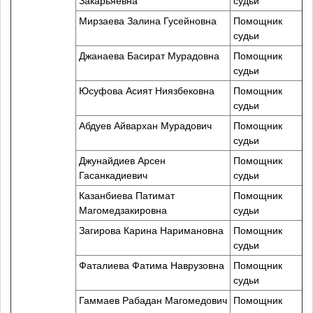
Закарьяевна
судьи
Мирзаева Залина Гусейновна
Помощник
судьи
Джанаева Басират Мурадовна
Помощник
судьи
Юсуфова Асият Ниязбековна
Помощник
судьи
Абдуев Айвархан Мурадович
Помощник
судьи
Джунайдиев Арсен
Помощник
Гасанкадиевич
судьи
Казанбиева Патимат
Помощник
Магомедзакировна
судьи
Загирова Карина Наримановна
Помощник
судьи
Фаталиева Фатима Наврузовна
Помощник
судьи
Гаммаев Рабадан Магомедович
Помощник