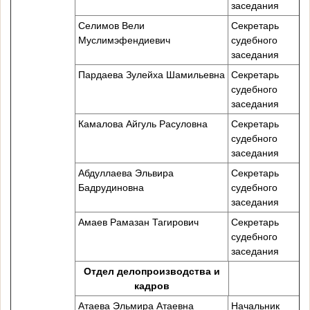
заседания
Селимов Вели
Секретарь
Муслимэфендиевич
судебного
заседания
Пардаева Зулейха Шамильевна
Секретарь
судебного
заседания
Камалова Айгуль Расуловна
Секретарь
судебного
заседания
Абдуллаева Эльвира
Секретарь
Бадрудиновна
судебного
заседания
Амаев Рамазан Тагирович
Секретарь
судебного
заседания
Отдел делопроизводства и
кадров
Атаева Эльмира Атаевна
Начальник