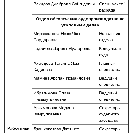
Вахидов Джабраил Сайгидович
Специалист 1
разряда
Отдел обеспечения судопроизводства по
уголовным делам
Мирзеханова Нежейбат
Начальник
Сардаровна
отдела
Гаджиева Зарият Мухтаровна
Консультант
суда
Ахмедова Татьяна Яхья-
Главный
Кадиевна
специалист
Мамиев Арслан Исмаилович
Ведущий
специалист
Ибрагимова Элиза
Ведущий
Низамутдиновна
специалист
Арзиманова Мадина
Секретарь
Зумруллаевна
судебного
заседания
Работники
Джанхаватова Дженнет
Секретарь