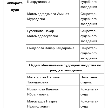
Шахрутиновна
судебного
аппарата
заседания
суда
Магомедгаджиева Аминат
Секретарь
Мурадовна
судебного
заседания
Гусейнова Чакар
Секретарь
Магомедрасуловна
судебного
заседания
Гайдарова Хавер Гайдаровна
Секретарь
судебного
заседания
Отдел обеспечения судопроизводства по
гражданским делам
Матагирова Патимат
Начальник
Тажудиновна
отдела
Исмаилова Калимат
Консультант
Ибрагимовна
суда
Магомедов Навруз
Консультант
Нажиюлаевич
суда