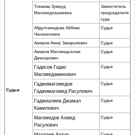
Токаева Зумруд
Заместитель
Магомедпашаевна
председателя
суда
Абдулгамидова Айбике
Судья
Чанакановна
Амиров Амир Закарьяевич
Судья
Амиров Магомедсалам
Судья
Джапарович
Судья
Гадисов Гадис
Магомедаминович
Судья
Гаджимагомедов
Судьи
Гаджимагомед Расулович
Судья
Гаджиалиев Джамал
Камилович
Судья
Магомедов Ахмед
Расулович
Судья
Маллаев Артур