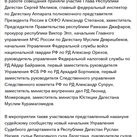
В работе совещания приняли участие Глава Республики
Дагестан Сергей Меликов, главный федеральный инспектор
по Дагестану Аппарата полномочного представителя
Президента России в СКФО Александр Степанов, заместитель
Председателя Правительства республики Рамазан Джафаров,
прокурор республики Виктор Эпп, начальник Главного
управления МЧС России по Дагестану Муслим Девришбеков,
начальник Управления Федеральной службы войск
национальной гвардии РФ по РД Алексанр Орехов,
руководитель управления Федеральной налоговой службы по
РД Айдар Байрамов, первый заместитель руководителя
Управления ФСБ РФ по РД Аркадий Бортников, первый
заместитель руководителя Следственного управления
Следственного комитета РФ по РД Александр Супрун,
заместитель министра внутренних дел РД Леонид
Можеровцев, заместитель министра Юстиции Дагестана
Муслим Курамагомедов.
В мероприятии также участвовали представленный накануне
судейскому сообществу новый начальник Управления
Судебного департамента в Республике Дагестан Руслан
Нагиев, судьи Верховного суда Дагестана, руководители судов