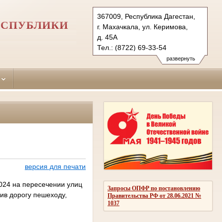
367009, Республика Дагестан,
ЕСПУБЛИКИ
г. Махачкала, ул. Керимова,
д. 45А
Тел.: (8722) 69-33-54
kirovskiy.dag@sudrf.ru
развернуть
версия для печати
024 на пересечении улиц
Запросы ОПФР по постановлению
ив дорогу пешеходу,
Правительства РФ от 28.06.2021 №
1037