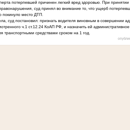
перта потерпевшей причинен легкий вред здоровью. При приняти
правонарушения, суд принял во внимание то, что ущерб потерпевш
о покинуло место ДТП.
ла, суд постановил: признать водителя виновным в совершении а
тренного ч.1 ст.12.24 КоАП РФ, и назначить ей административное
я транспортными средствами сроком на 1 год.
опубли