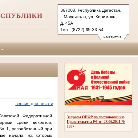
367009, Республика Дагестан,
ЕСПУБЛИКИ
г. Махачкала, ул. Керимова,
д. 45А
Тел.: (8722) 69-33-54
kirovskiy.dag@sudrf.ru
развернуть
версия для печати
оветской Федеративной
Запросы ОПФР по постановлению
Правительства РФ от 28.06.2021 №
рвый среди декретов,
1037
 № 1, разработанный при
ные начала, на которых