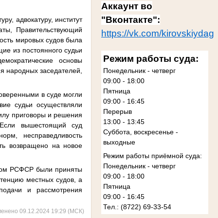
Аккаунт во
"Вконтакте":
ру, адвокатуру, институт
аты, Правительствующий
https://vk.com/kirovskiydag
ность мировых судов была
щие из постоянного судьи
Режим работы суда:
емократические основы
ия народных заседателей,
Понедельник - четверг
09:00 - 18:00
Пятница
оверенными в суде могли
09:00 - 16:45
вие судьи осуществляли
Перерыв
илу приговоры и решения
13:00 - 13:45
 Если вышестоящий суд
Суббота, воскресенье -
норм, несправедливость
выходные
ыть возвращено на новое
Режим работы приёмной суда:
Понедельник - четверг
том РСФСР были приняты
09:00 - 18:00
тенцию местных судов, а
Пятница
подачи и рассмотрения
09:00 - 16:45
Тел.: (8722) 69-33-54
менено 09.12.2024 19:29 (МСК)