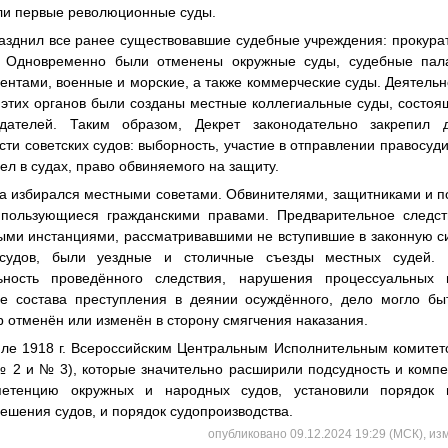
али первые революционные суды.
азднил все ранее существовавшие судебные учреждения: прокурату
. Одновременно были отменены окружные суды, судебные пал
ентами, военные и морские, а также коммерческие суды. Деятель
этих органов были созданы местные коллегиальные суды, состоя
дателей. Таким образом, Декрет законодательно закрепил д
сти советских судов: выборность, участие в отправлении правосуд
ел в судах, право обвиняемого на защиту.
да избирался местными советами. Обвинителями, защитниками и п
 пользующиеся гражданскими правами. Предварительное следст
ыми инстанциями, рассматривавшими не вступившие в законную с
судов, были уездные и столичные съезды местных судей.
ьность проведённого следствия, нарушения процессуальных 
ие состава преступления в деянии осуждённого, дело могло б
р отменён или изменён в сторону смягчения наказания.
юле 1918 г. Всероссийским Центральным Исполнительным комите
№ 2 и № 3), которые значительно расширили подсудность и компе
петенцию окружных и народных судов, установили порядок 
ешения судов, и порядок судопроизводства.
опубликовано 09.12.2024 19:29 (МСК), из