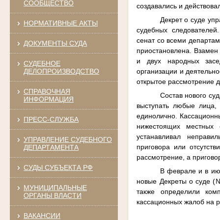
СООБЩЕСТВО
создавались и действов
Декрет о суде упр
НОРМАТИВНЫЕ АКТЫ
судебных следователей
сенат со всеми департам
ДОКУМЕНТЫ СУДА
приостановлена. Взамен 
и двух народных засе
СУДЕБНОЕ
организации и деятельно
ДЕЛОПРОИЗВОДСТВО
открытое рассмотрение д
СПРАВОЧНАЯ
Состав нового су
ИНФОРМАЦИЯ
выступать любые лица,
единолично. Кассационн
ПРЕСС-СЛУЖБА
нижестоящих местных 
устанавливал неправил
УПРАВЛЕНИЕ СУДЕБНОГО
приговора или отсутств
ДЕПАРТАМЕНТА
рассмотрение, а пригово
СУДЫ СУБЪЕКТА РФ
В феврале и в и
новые Декреты о суде (
МУНИЦИПАЛЬНЫЕ
также определили ком
ОРГАНЫ ВЛАСТИ
кассационных жалоб на р
ВАКАНСИИ