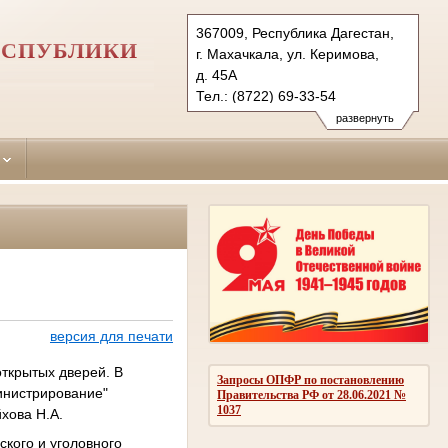
367009, Республика Дагестан,
ЕСПУБЛИКИ
г. Махачкала, ул. Керимова,
д. 45А
Тел.: (8722) 69-33-54
kirovskiy.dag@sudrf.ru
развернуть
версия для печати
открытых дверей. В
Запросы ОПФР по постановлению
инистрирование"
Правительства РФ от 28.06.2021 №
1037
хова Н.А.
ского и уголовного