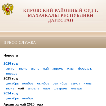
КИРОВСКИЙ РАЙОННЫЙ СУД Г.
МАХАЧКАЛЫ РЕСПУБЛИКИ
ДАГЕСТАН
ПРЕСС-СЛУЖБА
Новости
2026 год
август
июль
июнь
май
апрель
март
февраль
январь
2025 год
декабрь
ноябрь
октябрь
сентябрь
август
июль
июнь
май
апрель
март
февраль
январь
2024 год
декабрь
ноябрь
Архив за май 2025 года