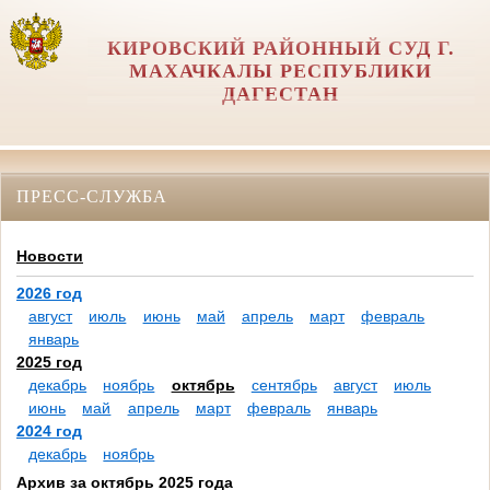
КИРОВСКИЙ РАЙОННЫЙ СУД Г.
МАХАЧКАЛЫ РЕСПУБЛИКИ
ДАГЕСТАН
ПРЕСС-СЛУЖБА
Новости
2026 год
август
июль
июнь
май
апрель
март
февраль
январь
2025 год
декабрь
ноябрь
октябрь
сентябрь
август
июль
июнь
май
апрель
март
февраль
январь
2024 год
декабрь
ноябрь
Архив за октябрь 2025 года