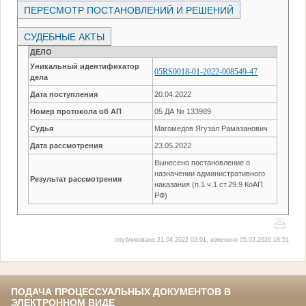
ПЕРЕСМОТР ПОСТАНОВЛЕНИЙ И РЕШЕНИЙ
СУДЕБНЫЕ АКТЫ
ДЕЛО
Уникальный идентификатор
05RS0018-01-2022-008549-47
дела
Дата поступления
20.04.2022
Номер протокола об АП
05 ДА № 133989
Судья
Магомедов Ягузал Рамазанович
Дата рассмотрения
23.05.2022
Вынесено постановление о
назначении административного
Результат рассмотрения
наказания (п.1 ч.1 ст.29.9 КоАП
РФ)
опубликовано 21.04.2022 02:01, изменено 05.03.2026 18:51
ПОДАЧА ПРОЦЕССУАЛЬНЫХ ДОКУМЕНТОВ В
ЭЛЕКТРОННОМ ВИДЕ