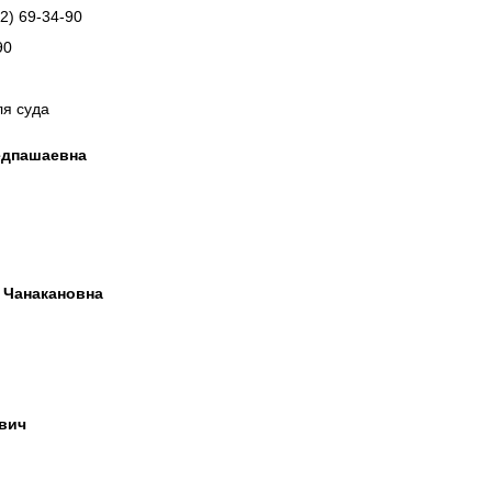
22) 69-34-90
90
ля суда
едпашаевна
 Чанакановна
вич