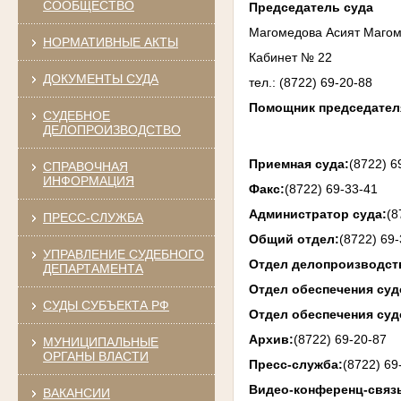
СООБЩЕСТВО
Председатель суда
Магомедова Асият Маго
НОРМАТИВНЫЕ АКТЫ
Кабинет № 22
ДОКУМЕНТЫ СУДА
тел.: (8722) 69-20-88
Помощник председател
СУДЕБНОЕ
ДЕЛОПРОИЗВОДСТВО
Приемная суда:
(8722) 6
СПРАВОЧНАЯ
ИНФОРМАЦИЯ
Факс:
(8722) 69-33-41
Администратор суда:
(8
ПРЕСС-СЛУЖБА
Общий отдел:
(8722) 69
УПРАВЛЕНИЕ СУДЕБНОГО
Отдел делопроизводств
ДЕПАРТАМЕНТА
Отдел обеспечения суд
СУДЫ СУБЪЕКТА РФ
Отдел обеспечения су
Архив:
(8722) 69-20-87
МУНИЦИПАЛЬНЫЕ
ОРГАНЫ ВЛАСТИ
Пресс-служба:
(8722) 69
Видео-конференц-связ
ВАКАНСИИ