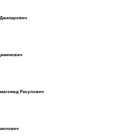
 Джапарович
даминович
магомед Расулович
амилович