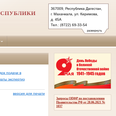
367009, Республика Дагестан,
ЕСПУБЛИКИ
г. Махачкала, ул. Керимова,
д. 45А
Тел.: (8722) 69-33-54
kirovskiy.dag@sudrf.ru
развернуть
док подачи в
латы экспертиз
версия для печати
Запросы ОПФР по постановлению
Правительства РФ от 28.06.2021 №
1037