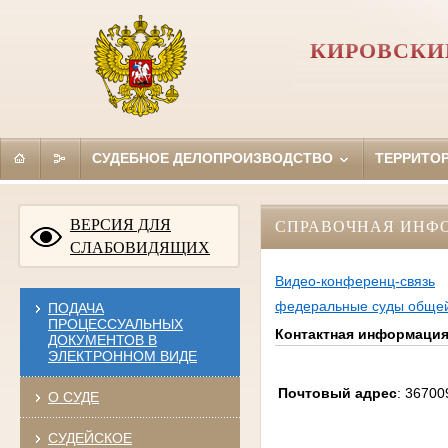
КИРОВСКИ
СУДЕБНОЕ ДЕЛОПРОИЗВОДСТВО
ТЕРРИТО
ВЕРСИЯ ДЛЯ
СПРАВОЧНАЯ ИНФ
СЛАБОВИДЯЩИХ
Видео-конференц-связь
федеральные суды общей
ПОДАЧА
ПРОЦЕССУАЛЬНЫХ
Контактная информаци
ДОКУМЕНТОВ В
ЭЛЕКТРОННОМ ВИДЕ
Почтовый адрес
: 36700
О СУДЕ
СУДЕЙСКОЕ